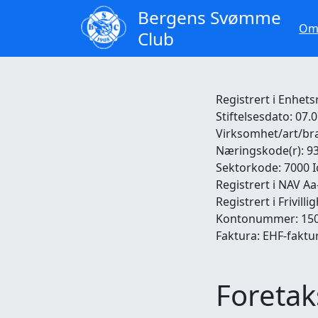
Bergens
Svømme
Om
Club
Registrert i Enhets
Stiftelsesdato: 07.
Virksomhet/art/br
Næringskode(r): 93
Sektorkode: 7000 I
Registrert i NAV Aa
Registrert i Frivill
Kontonummer: 150
Faktura: EHF-faktu
Foretak