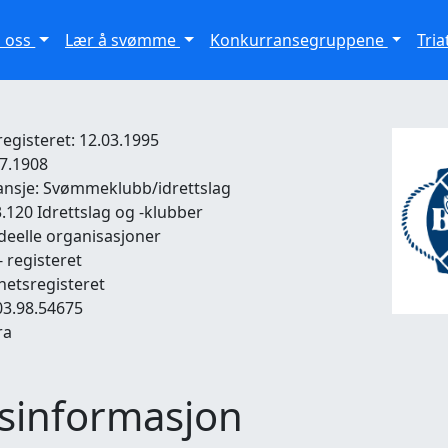
 oss
Lær å svømme
Konkurransegruppene
Tri
registeret: 12.03.1995
07.1908
ansje: Svømmeklubb/idrettslag
.120 Idrettslag og -klubber
deelle organisasjoner
- registeret
ighetsregisteret
3.98.54675
ra
sinformasjon