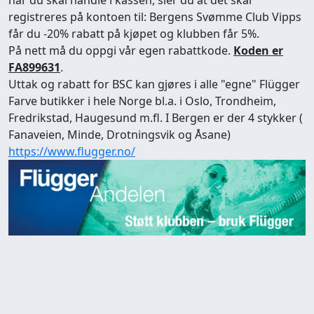
når du skal handle i kassen, sier du at det skal
registreres på kontoen til: Bergens Svømme Club Vipps
får du -20% rabatt på kjøpet og klubben får 5%.
På nett må du oppgi vår egen rabattkode.
Koden er
FA899631
.
Uttak og rabatt for BSC kan gjøres i alle "egne" Flügger
Farve butikker i hele Norge bl.a. i Oslo, Trondheim,
Fredrikstad, Haugesund m.fl. I Bergen er der 4 stykker (
Fanaveien, Minde, Drotningsvik og Åsane)
https://www.flugger.no/