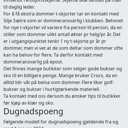
innsendt refusjonsskjema. Skjema skal sendes på mail
til daglig leder.
For å få ekstra dommer t-skjorter tar en kontakt med
Silje Sætre som er dommeransvarlig i klubben. Behovet
for nye t-skjorter vil variere fra person til person, da en
stiller som dommer ulikt antall økter pr helg/pr år. Det
er i utgangspunktet tenkt 1 ny t-skjorte pr år pr
dommer, men vi vet at de som deltar som dommer ofte
kan ha behov for flere. Ta derfor kontakt med
dommeransvarlig på epost.
Det finnes mange butikker som selger gode bukser og
sko til en billigere penge. Mange bruker Crocs, da en
alltid blir våt på beina som dommer. Flere liker golf-
bukser og bukser i hurtigtørkende materiell.
Ta kontakt med oss dersom du ønsker tips til butikker
før kjøp av klær og sko.
Dugnadspoeng
Følgende modell for dugnadspoeng gjeldende fra og