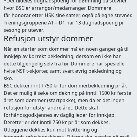
*Det tildeles dugnadspoeng for dømming på stevner
hvor BSC er arrangør/medarrangør. Dommere
får honorar etter HSK sine satser​, også på egne stevner.
Treningsgruppene A1 – D1 har 13 dugnadspoeng pr
sesong pr utøver.
Refusjon utstyr dommer
Når en starter som dommer må en noen ganger gå til
innkjøp av korrekt bekledning, dersom en ikke har
dette tilgjengelig selv fra før. Dommere har spesielle
hvite NSF t-skjorter, samt svart øvrig bekledning og
sko.
BSC dekker inntil 750 kr for dommerbekledning pr år.
Det er mulig å søke om dekning på inntil 1500 kr første
året som dommer (startpakke), men da er det ingen
refusjon for utstyr andre året. Dette skal
forhåndsgodkjennes av daglig leder før innkjøp.
Deretter er det inntil 750 kr pr år som dekkes.
Utleggene dekkes kun mot kvittering og