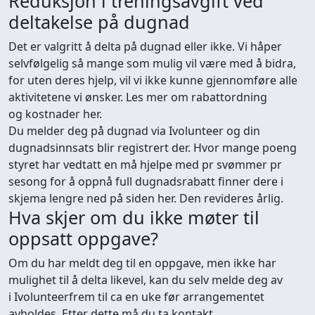
Reduksjon i treningsavgift ved
deltakelse på dugnad
Det er valgritt å delta på dugnad eller ikke. Vi håper
selvfølgelig så mange som mulig vil være med å bidra,
for uten deres hjelp, vil vi ikke kunne gjennomføre alle
aktivitetene vi ønsker. Les mer om rabattordning
og kostnader her.
Du melder deg på dugnad via Ivolunteer og din
dugnadsinnsats blir registrert der. Hvor mange poeng
styret har vedtatt en må hjelpe med pr svømmer pr
sesong for å oppnå full dugnadsrabatt finner dere i
skjema lengre ned på siden her. Den revideres årlig.
Hva skjer om du ikke møter til
oppsatt oppgave?
Om du har meldt deg til en oppgave, men ikke har
mulighet til å delta likevel, kan du selv melde deg av
i Ivolunteerfrem til ca en uke før arrangementet
avholdes. Etter dette må du ta kontakt