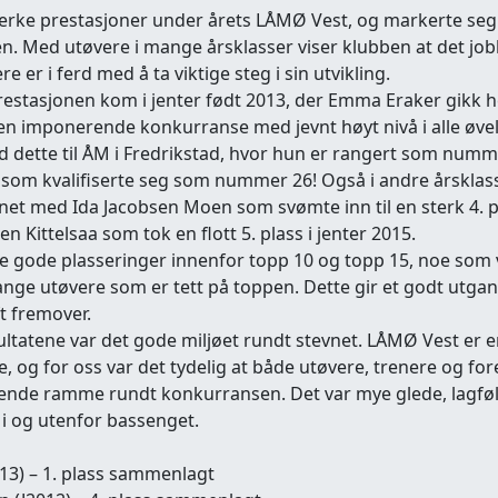
sterke prestasjoner under årets LÅMØ Vest, og markerte seg
n. Med utøvere i mange årsklasser viser klubben at det job
 er i ferd med å ta viktige steg i sin utvikling.
restasjonen kom i jenter født 2013, der Emma Eraker gikk he
n imponerende konkurranse med jevnt høyt nivå i alle øvel
d dette til ÅM i Fredrikstad, hvor hun er rangert som numme
 som kvalifiserte seg som nummer 26! Også i andre årsklas
nnet med Ida Jacobsen Moen som svømte inn til en sterk 4. pl
en Kittelsaa som tok en flott 5. plass i jenter 2015.
lere gode plasseringer innenfor topp 10 og topp 15, noe som v
nge utøvere som er tett på toppen. Dette gir et godt utga
ft fremover.
sultatene var det gode miljøet rundt stevnet. LÅMØ Vest er e
og for oss var det tydelig at både utøvere, trenere og fore
rende ramme rundt konkurransen. Det var mye glede, lagfø
 i og utenfor bassenget.
13) – 1. plass sammenlagt