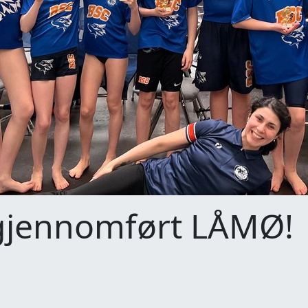
gjennomført LÅMØ!