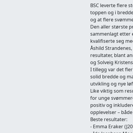
BSC leverte flere 
toppen og i bredde
og at flere svømmere
Den aller største p
sammenlagt etter e
kvalifiserte seg me
Åshild Strandenes,
resultater, blant a
og Solveig Kristens
I tillegg var det f
solid bredde og ma
utvikling og nye lø
Like viktig som re
for unge svømmere, 
positiv og inklude
opplevelser – både
Beste resultater:
- Emma Eraker (J20