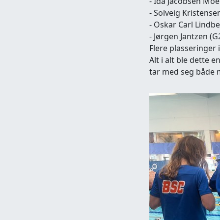
- Ida Jacobsen Moe
- Solveig Kristense
- Oskar Carl Lindb
- Jørgen Jantzen (
Flere plasseringer 
Alt i alt ble dette
tar med seg både m