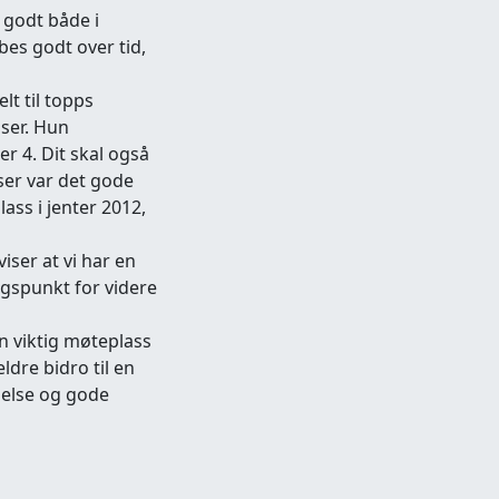
 godt både i
bes godt over tid,
lt til topps
ser. Hun
r 4. Dit skal også
ser var det gode
ass i jenter 2012,
iser at vi har en
ngspunkt for videre
n viktig møteplass
ldre bidro til en
lelse og gode